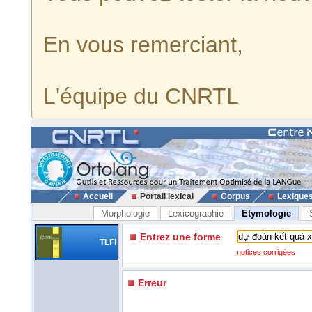
En vous remerciant,
L'équipe du CNRTL
Accueil
Portail lexical
Corpus
Lexique
Morphologie
Lexicographie
Etymologie
Entrez une forme
TLFi
notices corrigées
Erreur