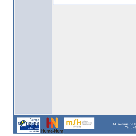
44, avenue de l
Tél. : 