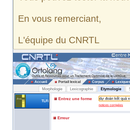
En vous remerciant,
L'équipe du CNRTL
Accueil
Portail lexical
Corpus
Lexique
Morphologie
Lexicographie
Etymologie
Entrez une forme
TLFi
notices corrigées
Erreur