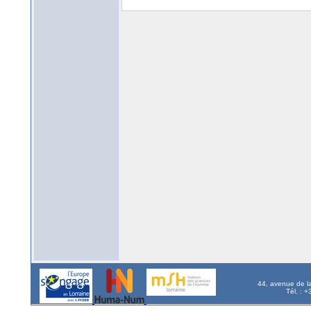
44, avenue de l
Tél. : 