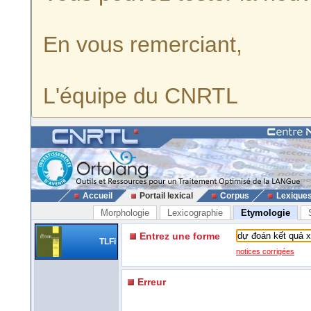
En vous remerciant,
L'équipe du CNRTL
Accueil
Portail lexical
Corpus
Lexique
Morphologie
Lexicographie
Etymologie
Entrez une forme
TLFi
notices corrigées
Erreur