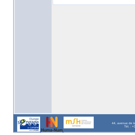
44, avenue de l
Tél. : 