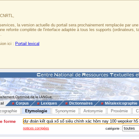
u CNRTL,
services, la version actuelle du portail sera prochainement remplacée par un
 une refonte complète de l'interface adaptée à tous les supports (ordinateurs, t
.
ion ici :
Portail lexical
cal
Corpus
Lexiques
Dictionnaires
Métalexicographie
cographie
Etymologie
Synonymie
Antonymie
Proxémie
C
ne forme
notices corrigées
catégorie :