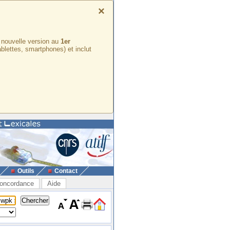
×
e nouvelle version au
1er
ablettes, smartphones) et inclut
Outils
Contact
oncordance
Aide