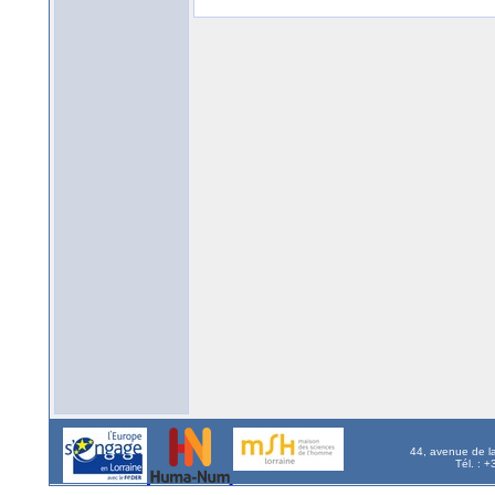
44, avenue de l
Tél. : 