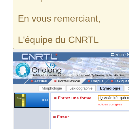
En vous remerciant,
L'équipe du CNRTL
Accueil
Portail lexical
Corpus
Lexique
Morphologie
Lexicographie
Etymologie
Entrez une forme
TLFi
notices corrigées
Erreur