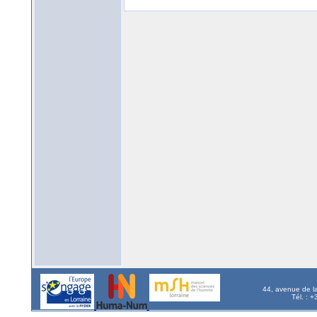
44, avenue de l
Tél. : 