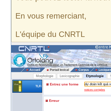
En vous remerciant,
L'équipe du CNRTL
Accueil
Portail lexical
Corpus
Lexique
Morphologie
Lexicographie
Etymologie
Entrez une forme
TLFi
notices corrigées
Erreur