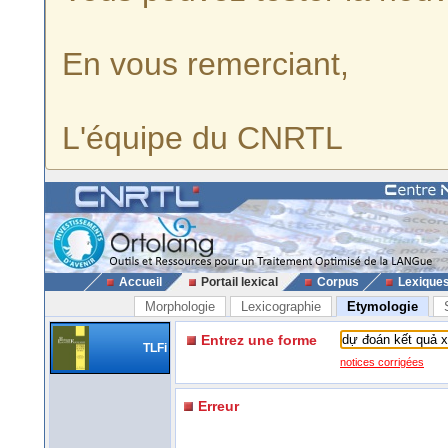
En vous remerciant,
L'équipe du CNRTL
Accueil
Portail lexical
Corpus
Lexique
Morphologie
Lexicographie
Etymologie
Entrez une forme
TLFi
notices corrigées
Erreur