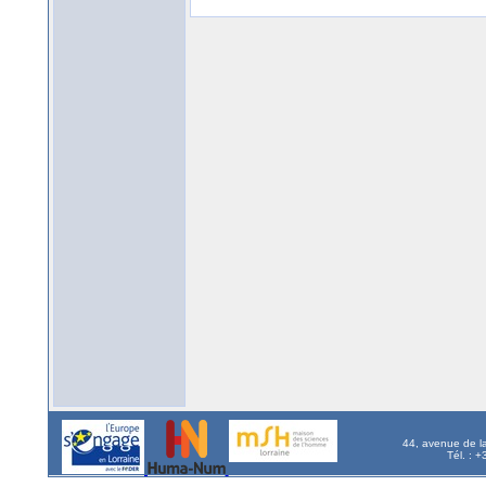
44, avenue de l
Tél. : 