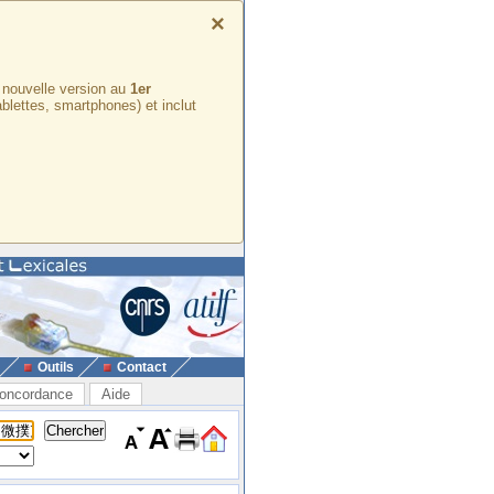
×
e nouvelle version au
1er
ablettes, smartphones) et inclut
Outils
Contact
oncordance
Aide