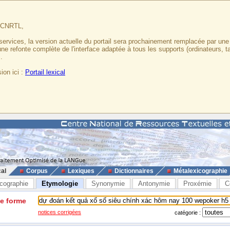
u CNRTL,
services, la version actuelle du portail sera prochainement remplacée par un
 une refonte complète de l'interface adaptée à tous les supports (ordinateurs, t
.
ion ici :
Portail lexical
cal
Corpus
Lexiques
Dictionnaires
Métalexicographie
cographie
Etymologie
Synonymie
Antonymie
Proxémie
C
ne forme
notices corrigées
catégorie :