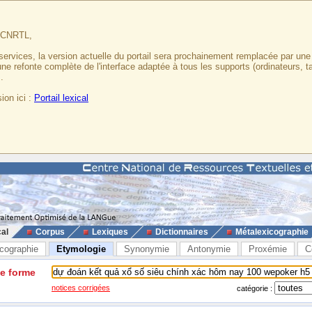
u CNRTL,
services, la version actuelle du portail sera prochainement remplacée par un
 une refonte complète de l'interface adaptée à tous les supports (ordinateurs, t
.
ion ici :
Portail lexical
cal
Corpus
Lexiques
Dictionnaires
Métalexicographie
cographie
Etymologie
Synonymie
Antonymie
Proxémie
C
ne forme
notices corrigées
catégorie :