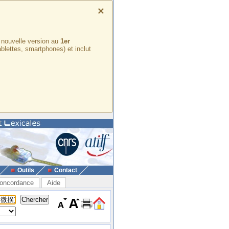
×
e nouvelle version au
1er
ablettes, smartphones) et inclut
Outils
Contact
oncordance
Aide