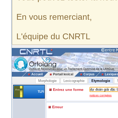
En vous remerciant,
L'équipe du CNRTL
Accueil
Portail lexical
Corpus
Lexique
Morphologie
Lexicographie
Etymologie
Entrez une forme
TLFi
notices corrigées
Erreur