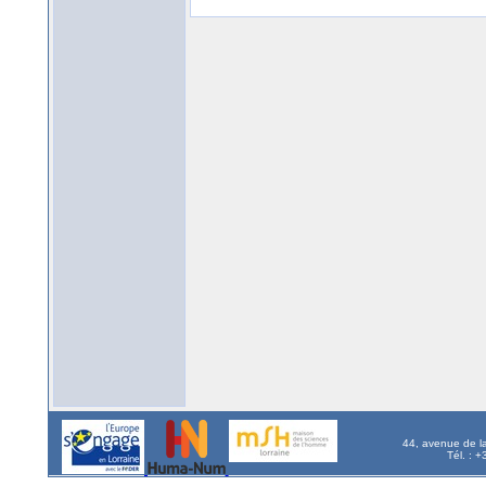
44, avenue de l
Tél. : 