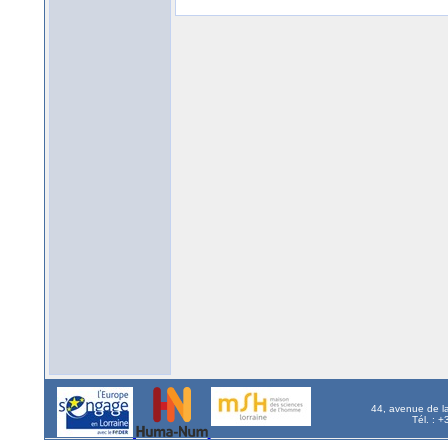
44, avenue de l
Tél. : 