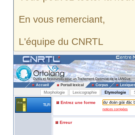
En vous remerciant,
L'équipe du CNRTL
Accueil
Portail lexical
Corpus
Lexique
Morphologie
Lexicographie
Etymologie
Entrez une forme
TLFi
notices corrigées
Erreur