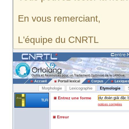
En vous remerciant,
L'équipe du CNRTL
Accueil
Portail lexical
Corpus
Lexique
Morphologie
Lexicographie
Etymologie
Entrez une forme
TLFi
notices corrigées
Erreur