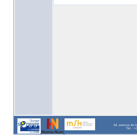
44, avenue de l
Tél. : 