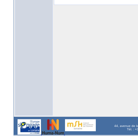
44, avenue de l
Tél. : 