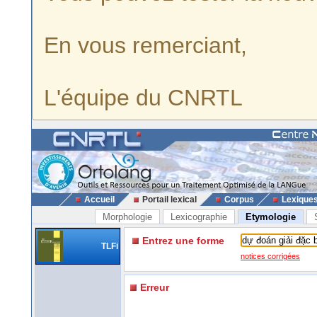
En vous remerciant,
L'équipe du CNRTL
Accueil
Portail lexical
Corpus
Lexique
Morphologie
Lexicographie
Etymologie
Entrez une forme
TLFi
notices corrigées
Erreur