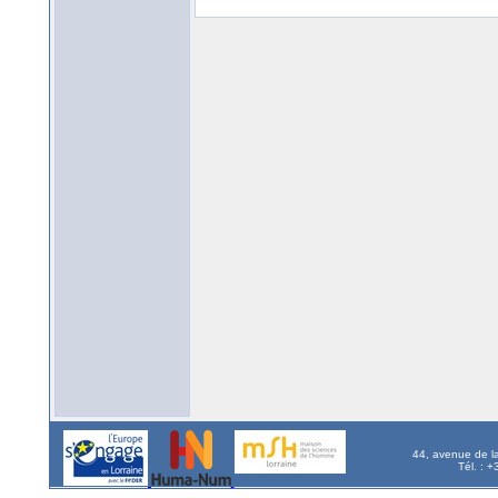
44, avenue de l
Tél. : 