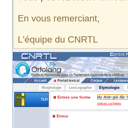
En vous remerciant,
L'équipe du CNRTL
Accueil
Portail lexical
Corpus
Lexique
Morphologie
Lexicographie
Etymologie
Entrez une forme
TLFi
notices corrigées
Erreur