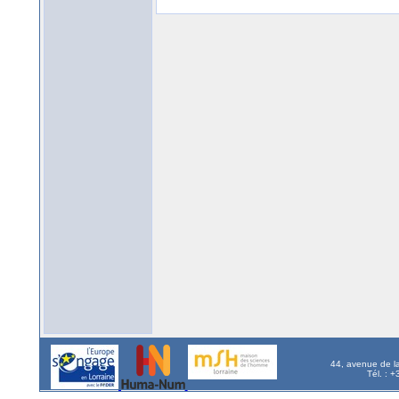
44, avenue de l
Tél. : 