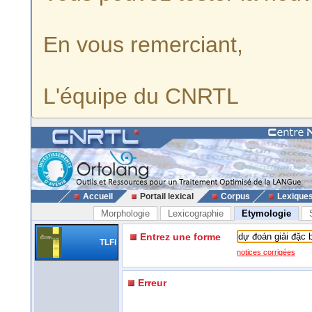
En vous remerciant,
L'équipe du CNRTL
Accueil
Portail lexical
Corpus
Lexique
Morphologie
Lexicographie
Etymologie
Entrez une forme
TLFi
notices corrigées
Erreur