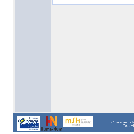
44, avenue de l
Tél. : 