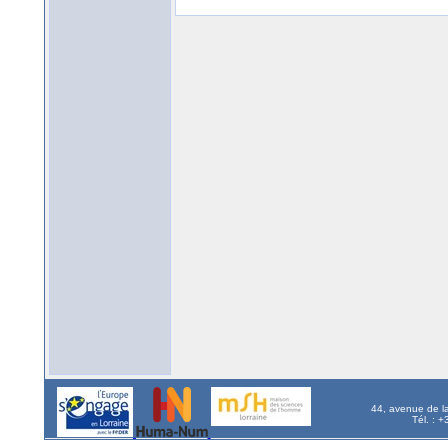
44, avenue de l
Tél. : 