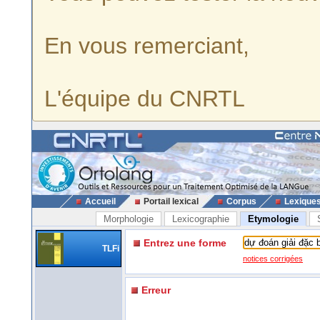
En vous remerciant,
L'équipe du CNRTL
Accueil
Portail lexical
Corpus
Lexique
Morphologie
Lexicographie
Etymologie
Entrez une forme
TLFi
notices corrigées
Erreur