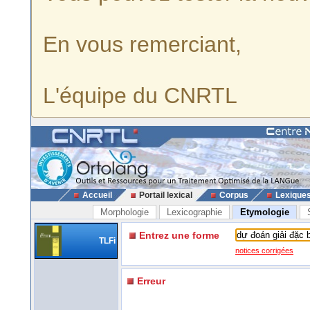
En vous remerciant,
L'équipe du CNRTL
Accueil
Portail lexical
Corpus
Lexique
Morphologie
Lexicographie
Etymologie
Entrez une forme
TLFi
notices corrigées
Erreur