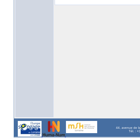
44, avenue de l
Tél. : 