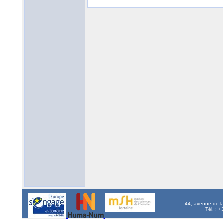
44, avenue de l
Tél. : 