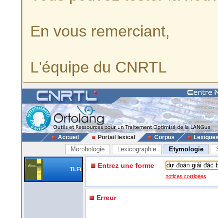
En vous remerciant,
L'équipe du CNRTL
Accueil
Portail lexical
Corpus
Lexique
Morphologie
Lexicographie
Etymologie
Entrez une forme
TLFi
notices corrigées
Erreur