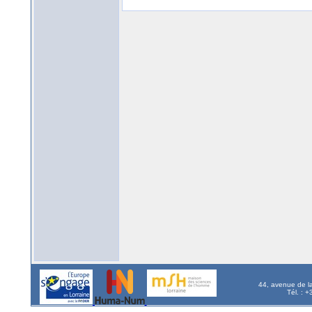
44, avenue de l
Tél. : 