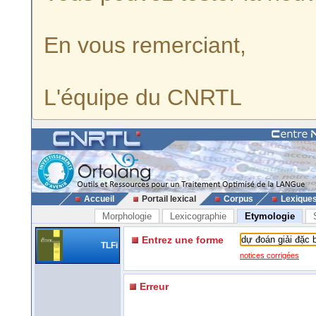
En vous remerciant,
L'équipe du CNRTL
Accueil
Portail lexical
Corpus
Lexique
Morphologie
Lexicographie
Etymologie
Entrez une forme
TLFi
notices corrigées
Erreur