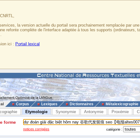
u CNRTL,
services, la version actuelle du portail sera prochainement remplacée par un
 une refonte complète de l'interface adaptée à tous les supports (ordinateurs, t
.
ion ici :
Portail lexical
cal
Corpus
Lexiques
Dictionnaires
Métalexicographie
cographie
Etymologie
Synonymie
Antonymie
Proxémie
C
ne forme
notices corrigées
catégorie :