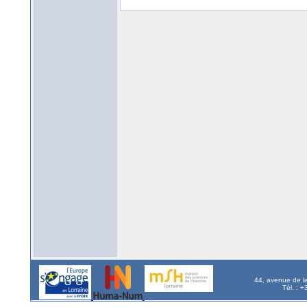
44, avenue de l
Tél. : 