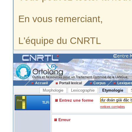
En vous remerciant,
L'équipe du CNRTL
Accueil
Portail lexical
Corpus
Lexique
Morphologie
Lexicographie
Etymologie
Entrez une forme
TLFi
notices corrigées
Erreur