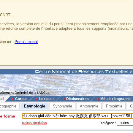
u CNRTL,
services, la version actuelle du portail sera prochainement remplacée par un
 une refonte complète de l'interface adaptée à tous les supports (ordinateurs, t
.
ion ici :
Portail lexical
cal
Corpus
Lexiques
Dictionnaires
Métalexicographie
cographie
Etymologie
Synonymie
Antonymie
Proxémie
C
ne forme
notices corrigées
catégorie :