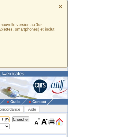
×
e nouvelle version au
1er
ablettes, smartphones) et inclut
Outils
Contact
oncordance
Aide