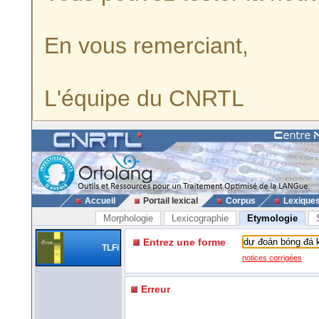
En vous remerciant,
L'équipe du CNRTL
Accueil
Portail lexical
Corpus
Lexique
Morphologie
Lexicographie
Etymologie
Entrez une forme
TLFi
notices corrigées
Erreur