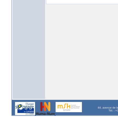
44, avenue de l
Tél. : 