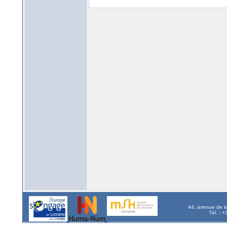
44, avenue de l
Tél. : 