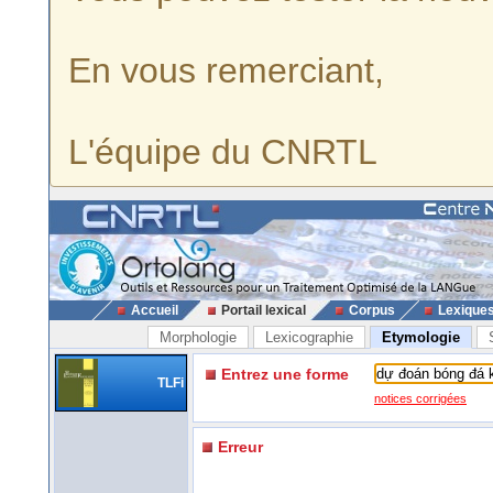
En vous remerciant,
L'équipe du CNRTL
Accueil
Portail lexical
Corpus
Lexique
Morphologie
Lexicographie
Etymologie
Entrez une forme
TLFi
notices corrigées
Erreur