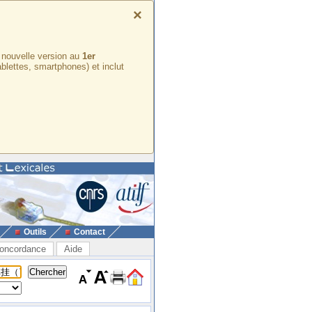
×
e nouvelle version au
1er
ablettes, smartphones) et inclut
Outils
Contact
oncordance
Aide