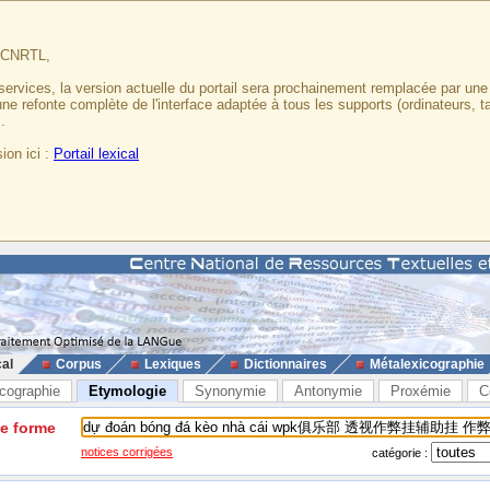
u CNRTL,
services, la version actuelle du portail sera prochainement remplacée par un
 une refonte complète de l'interface adaptée à tous les supports (ordinateurs, t
.
ion ici :
Portail lexical
cal
Corpus
Lexiques
Dictionnaires
Métalexicographie
cographie
Etymologie
Synonymie
Antonymie
Proxémie
C
ne forme
notices corrigées
catégorie :