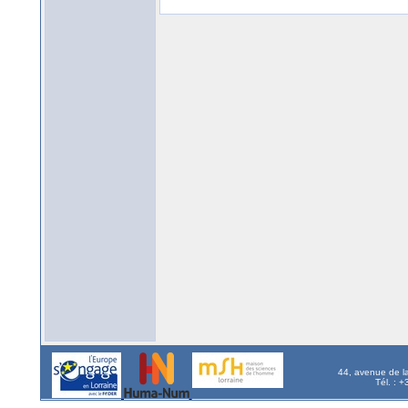
44, avenue de l
Tél. : 