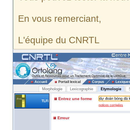
En vous remerciant,
L'équipe du CNRTL
Accueil
Portail lexical
Corpus
Lexique
Morphologie
Lexicographie
Etymologie
Entrez une forme
TLFi
notices corrigées
Erreur