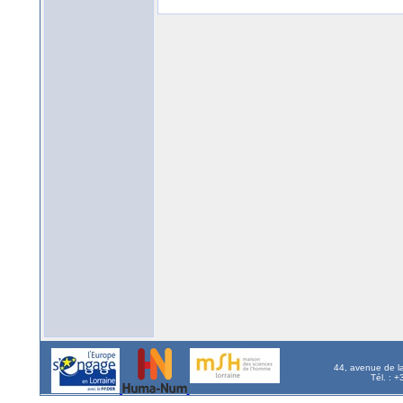
44, avenue de l
Tél. : 