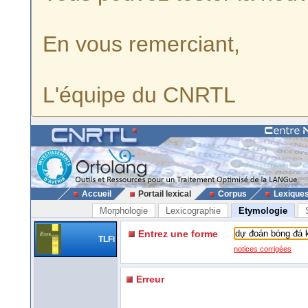
En vous remerciant,
L'équipe du CNRTL
Accueil
Portail lexical
Corpus
Lexique
Morphologie
Lexicographie
Etymologie
Entrez une forme
TLFi
notices corrigées
Erreur