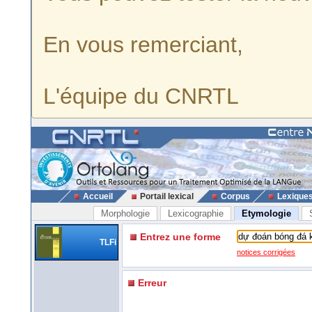
En vous remerciant,
L'équipe du CNRTL
Accueil
Portail lexical
Corpus
Lexique
Morphologie
Lexicographie
Etymologie
Entrez une forme
TLFi
notices corrigées
Erreur