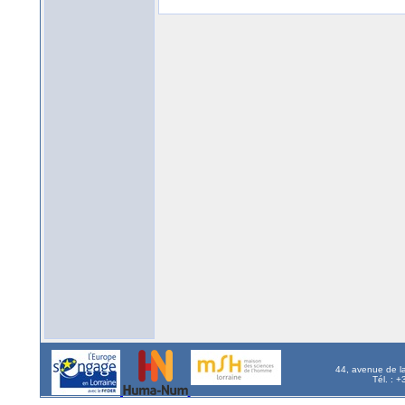
44, avenue de l
Tél. : 