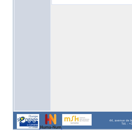
44, avenue de l
Tél. : 