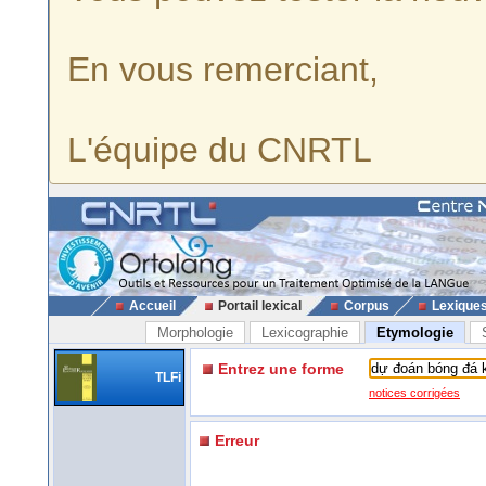
En vous remerciant,
L'équipe du CNRTL
Accueil
Portail lexical
Corpus
Lexique
Morphologie
Lexicographie
Etymologie
Entrez une forme
TLFi
notices corrigées
Erreur