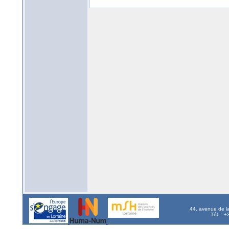
44, avenue de l
Tél. : 