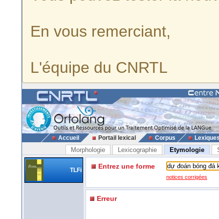
En vous remerciant,
L'équipe du CNRTL
Accueil
Portail lexical
Corpus
Lexique
Morphologie
Lexicographie
Etymologie
Entrez une forme
TLFi
notices corrigées
Erreur