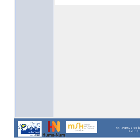
44, avenue de l
Tél. : 