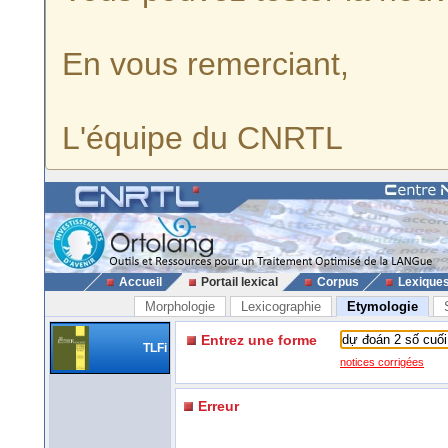
En vous remerciant,
L'équipe du CNRTL
Accueil
Portail lexical
Corpus
Lexique
Morphologie
Lexicographie
Etymologie
Entrez une forme
TLFi
notices corrigées
Erreur