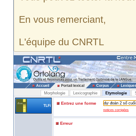
En vous remerciant,
L'équipe du CNRTL
Accueil
Portail lexical
Corpus
Lexique
Morphologie
Lexicographie
Etymologie
Entrez une forme
TLFi
notices corrigées
Erreur