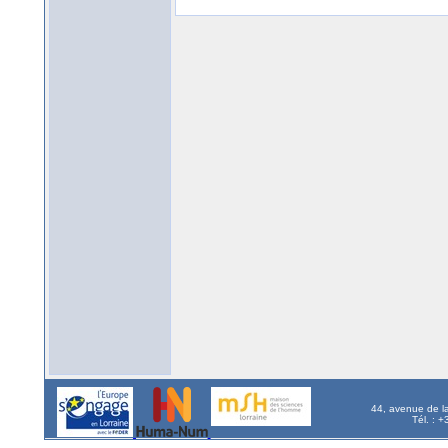
44, avenue de l
Tél. : 