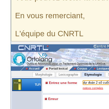
En vous remerciant,
L'équipe du CNRTL
Accueil
Portail lexical
Corpus
Lexique
Morphologie
Lexicographie
Etymologie
Entrez une forme
TLFi
notices corrigées
Erreur