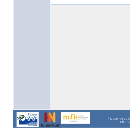
44, avenue de l
Tél. : 