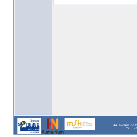
44, avenue de l
Tél. : 