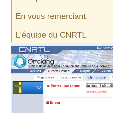
En vous remerciant,
L'équipe du CNRTL
Accueil
Portail lexical
Corpus
Lexique
Morphologie
Lexicographie
Etymologie
Entrez une forme
TLFi
notices corrigées
Erreur