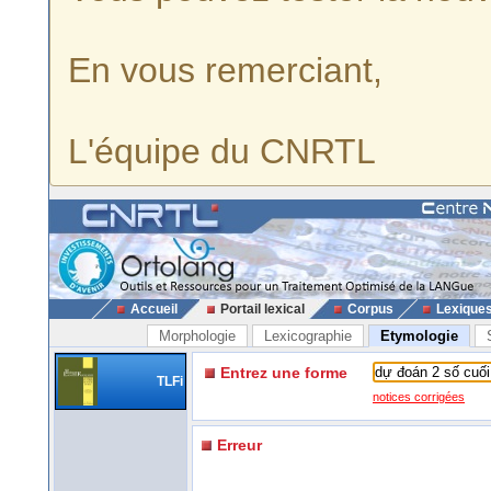
En vous remerciant,
L'équipe du CNRTL
Accueil
Portail lexical
Corpus
Lexique
Morphologie
Lexicographie
Etymologie
Entrez une forme
TLFi
notices corrigées
Erreur