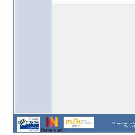
44, avenue de l
Tél. : 