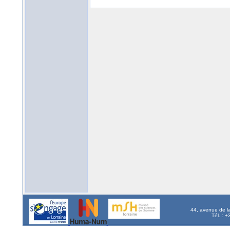
44, avenue de l
Tél. : 