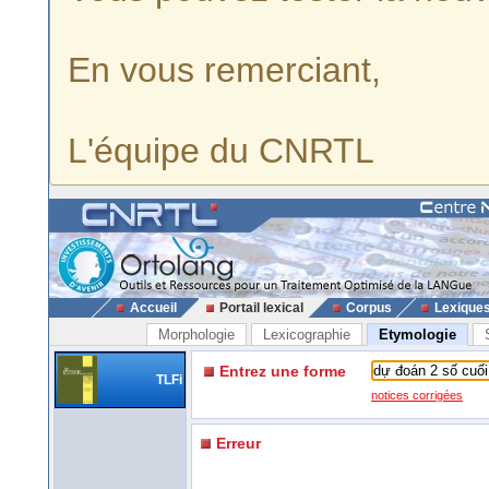
En vous remerciant,
L'équipe du CNRTL
Accueil
Portail lexical
Corpus
Lexique
Morphologie
Lexicographie
Etymologie
Entrez une forme
TLFi
notices corrigées
Erreur