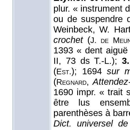
plur. « instrument 
ou de suspendre q
Weinbeck, W. Hart
crochet
(
J. de Meu
1393 « dent aiguë
II, 73 ds T.-L.);
3.
(
); 1694
sur m
Est.
(
,
Attendez
Regnard
1690 impr. « trait 
être lus ensem
parenthèses à barre
Dict. universel d