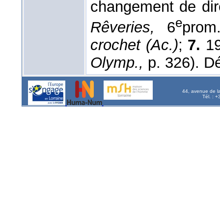
changement de dir
e
Rêveries,
6
pro
crochet (Ac.)
;
7.
19
Olymp.,
p. 326). D
44, avenue de l
Tél. : 