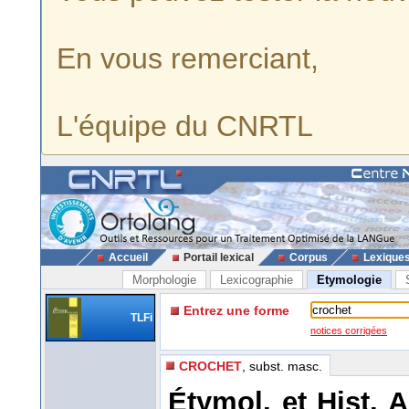
En vous remerciant,
L'équipe du CNRTL
Accueil
Portail lexical
Corpus
Lexique
Morphologie
Lexicographie
Etymologie
Entrez une forme
TLFi
notices corrigées
CROCHET
, subst. masc.
Étymol. et Hist. A