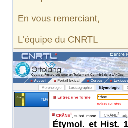
En vous remerciant,
L'équipe du CNRTL
Accueil
Portail lexical
Corpus
Lexique
Morphologie
Lexicographie
Etymologie
Entrez une forme
TLFi
notices corrigées
2
1
CRÂNE
, adj
CRÂNE
, subst. masc.
Étymol. et Hist. 