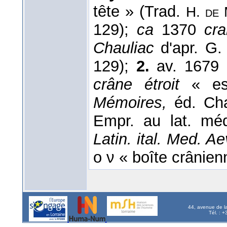
tête » (Trad.
H. de 
129);
ca
1370
cr
Chauliac
d'apr. G
129);
2.
av. 1679 p
crâne étroit
« esp
Mémoires,
éd. Cha
Empr. au lat. méd
Latin. ital. Med. Ae
ο ν « boîte crânienn
44, avenue de l
Tél. : 