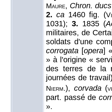
,
Chron. ducs
Maure
2.
ca
1460 fig. (
V
1031);
3.
1835 (
A
militaires, de Certa
soldats d'une com
corrogata
[
opera
] 
» à l'origine « ser
des terres de la 
journées de travai
),
corvada
(
Nierm.
vi
part. passé de
cor
».