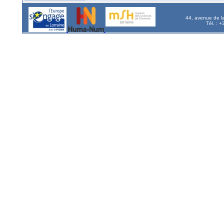
44, avenue de l
Tél. : 