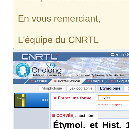
En vous remerciant,
L'équipe du CNRTL
Accueil
Portail lexical
Corpus
Lexique
Morphologie
Lexicographie
Etymologie
Entrez une forme
TLFi
notices corrigées
CORVÉE
, subst. fém.
Étymol. et Hist. 