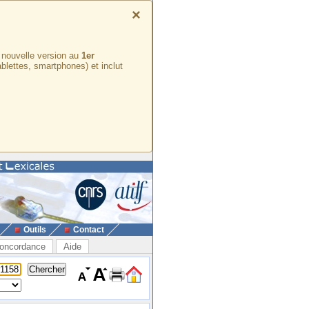
×
e nouvelle version au
1er
ablettes, smartphones) et inclut
Outils
Contact
oncordance
Aide