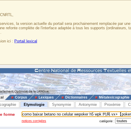
u CNRTL,
services, la version actuelle du portail sera prochainement remplacée par un
 une refonte complète de l'interface adaptée à tous les supports (ordinateurs, t
.
ion ici :
Portail lexical
cal
Corpus
Lexiques
Dictionnaires
Métalexicographie
cographie
Etymologie
Synonymie
Antonymie
Proxémie
C
ne forme
notices corrigées
catégorie :