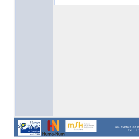
44, avenue de l
Tél. : 