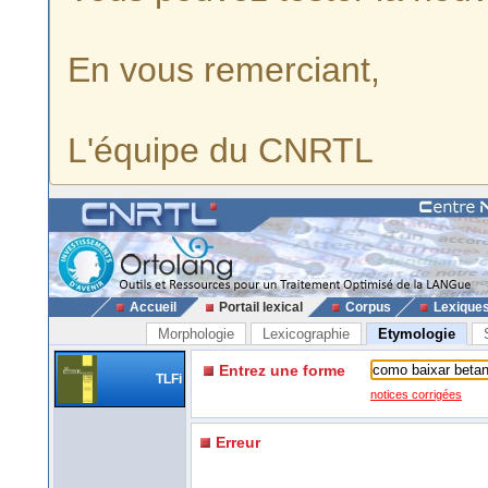
En vous remerciant,
L'équipe du CNRTL
Accueil
Portail lexical
Corpus
Lexique
Morphologie
Lexicographie
Etymologie
Entrez une forme
TLFi
notices corrigées
Erreur