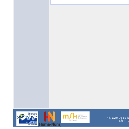
44, avenue de l
Tél. : 