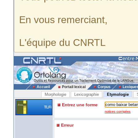
En vous remerciant,
L'équipe du CNRTL
Accueil
Portail lexical
Corpus
Lexique
Morphologie
Lexicographie
Etymologie
Entrez une forme
TLFi
notices corrigées
Erreur