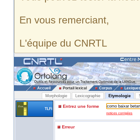
En vous remerciant,
L'équipe du CNRTL
Accueil
Portail lexical
Corpus
Lexique
Morphologie
Lexicographie
Etymologie
Entrez une forme
TLFi
notices corrigées
Erreur