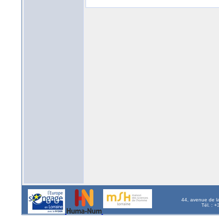
44, avenue de l
Tél. : 