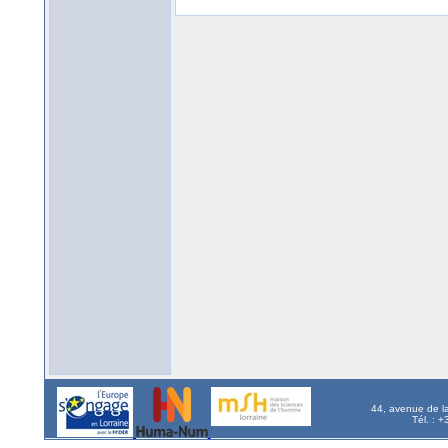
44, avenue de l
Tél. : 