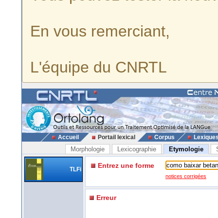
En vous remerciant,
L'équipe du CNRTL
Accueil
Portail lexical
Corpus
Lexique
Morphologie
Lexicographie
Etymologie
Entrez une forme
TLFi
notices corrigées
Erreur