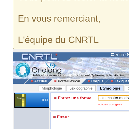
En vous remerciant,
L'équipe du CNRTL
Accueil
Portail lexical
Corpus
Lexique
Morphologie
Lexicographie
Etymologie
Entrez une forme
TLFi
notices corrigées
Erreur