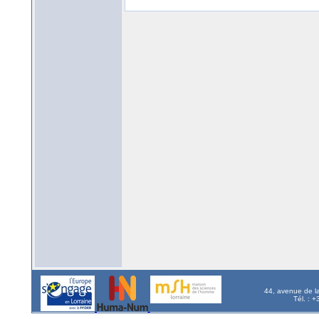
44, avenue de l
Tél. : 