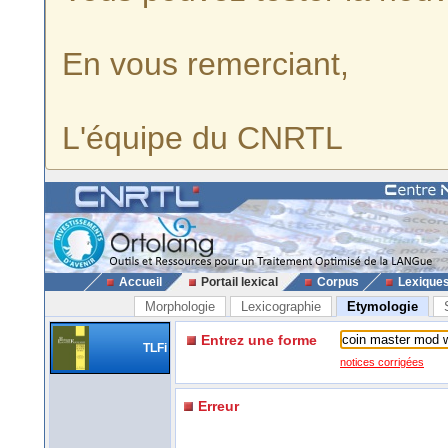
En vous remerciant,
L'équipe du CNRTL
Accueil
Portail lexical
Corpus
Lexique
Morphologie
Lexicographie
Etymologie
Entrez une forme
TLFi
notices corrigées
Erreur