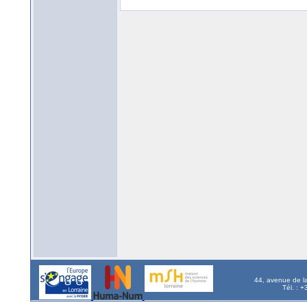
44, avenue de l
Tél. : 