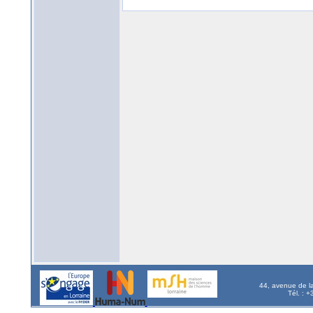
44, avenue de l
Tél. : 