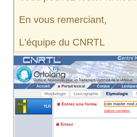
En vous remerciant,
L'équipe du CNRTL
Accueil
Portail lexical
Corpus
Lexique
Morphologie
Lexicographie
Etymologie
Entrez une forme
TLFi
notices corrigées
Erreur