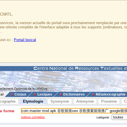
u CNRTL,
services, la version actuelle du portail sera prochainement remplacée par un
 une refonte complète de l'interface adaptée à tous les supports (ordinateurs, t
.
ion ici :
Portail lexical
cal
Corpus
Lexiques
Dictionnaires
Métalexicographie
cographie
Etymologie
Synonymie
Antonymie
Proxémie
C
ne forme
notices corrigées
catégorie :