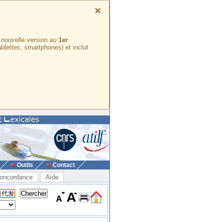
×
e nouvelle version au
1er
ablettes, smartphones) et inclut
Outils
Contact
oncordance
Aide