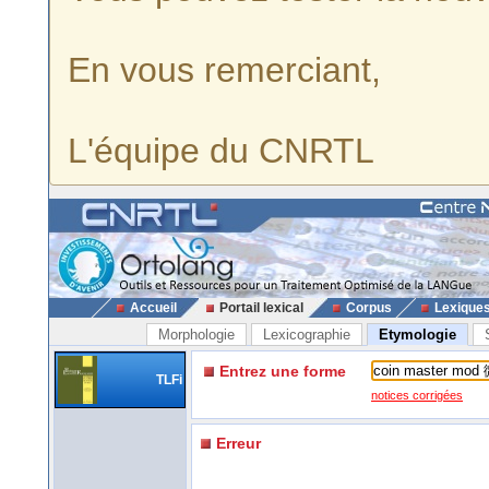
En vous remerciant,
L'équipe du CNRTL
Accueil
Portail lexical
Corpus
Lexique
Morphologie
Lexicographie
Etymologie
Entrez une forme
TLFi
notices corrigées
Erreur