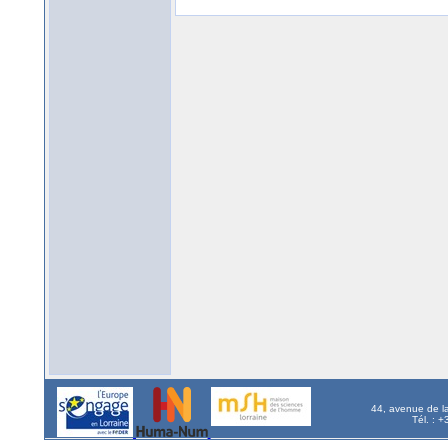
44, avenue de l
Tél. : 